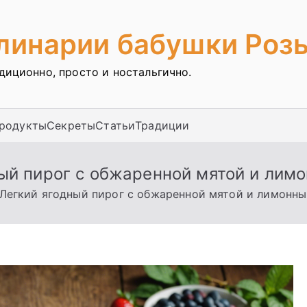
улинарии бабушки Роз
адиционно, просто и ностальгично.
продукты
Секреты
Статьи
Традиции
ый пирог с обжаренной мятой и ли
Легкий ягодный пирог с обжаренной мятой и лимонн