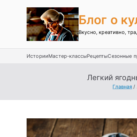
Перейти
к
Блог о к
содержимому
Вкусно, креативно, тр
Истории
Мастер-классы
Рецепты
Сезонные 
Легкий ягодн
Главная