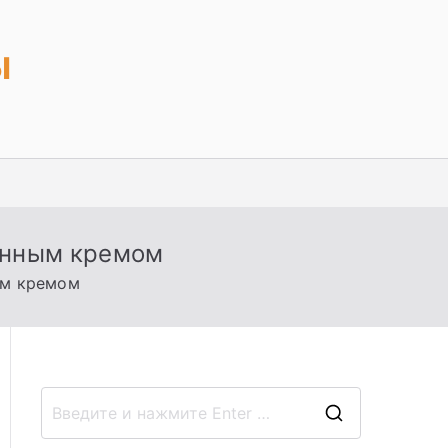
ы
монным кремом
ым кремом
П