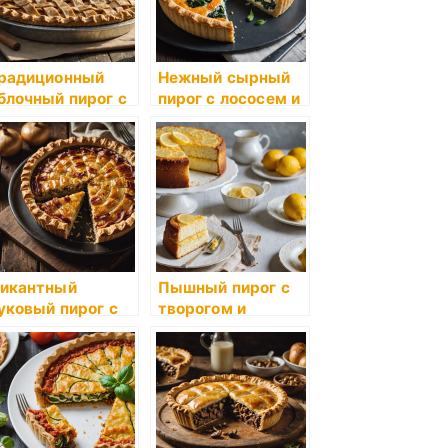
радиционный
Нежный сырный
блочный пирог с
пирог с лососем и
орочкой, как у
шпинатом
абушки
икантный
Пышный пирог с
уковый пирог с
творогом и
рудинкой и
лимонной цедрой
ыром