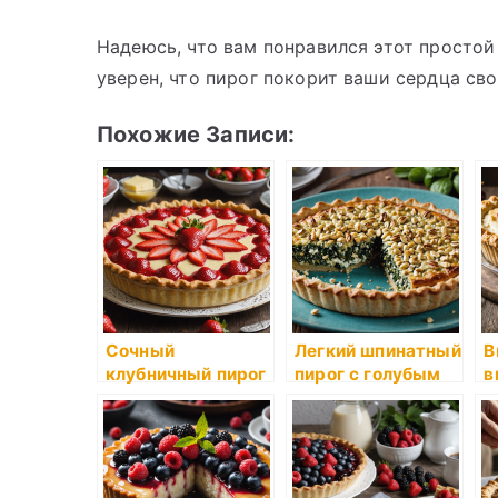
Надеюсь, что вам понравился этот простой
уверен, что пирог покорит ваши сердца св
Похожие Записи:
Сочный
Легкий шпинатный
В
клубничный пирог
пирог с голубым
в
с воздушным
сыром и орехами
с
заварным кремом
к