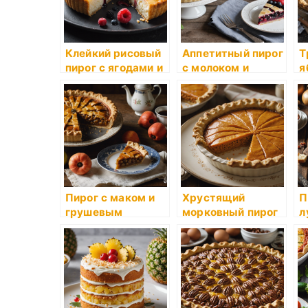
Клейкий рисовый
Аппетитный пирог
Т
пирог с ягодами и
с молоком и
я
ванильной
ягодами,
к
глазурью
приготовленный
б
на пару
Пирог с маком и
Хрустящий
П
грушевым
морковный пирог
л
повидлом по
с медовой
г
старинному
глазурью
с
рецепту