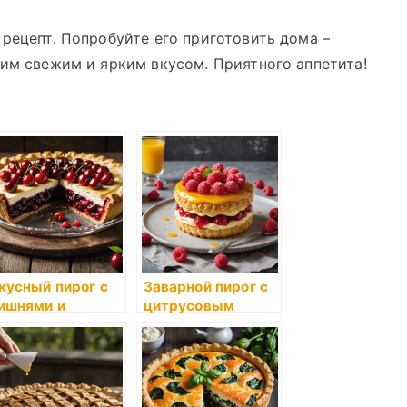
 рецепт. Попробуйте его приготовить дома –
оим свежим и ярким вкусом. Приятного аппетита!
кусный пирог с
Заварной пирог с
ишнями и
цитрусовым
ливочным
кремом и
ремом
малиновым желе