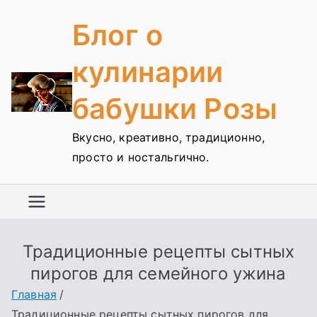
Перейти
Блог о
к
содержимому
кулинарии
бабушки Розы
Вкусно, креативно, традиционно,
просто и ностальгично.
Традиционные рецепты сытных
пирогов для семейного ужина
Главная
Традиционные рецепты сытных пирогов для