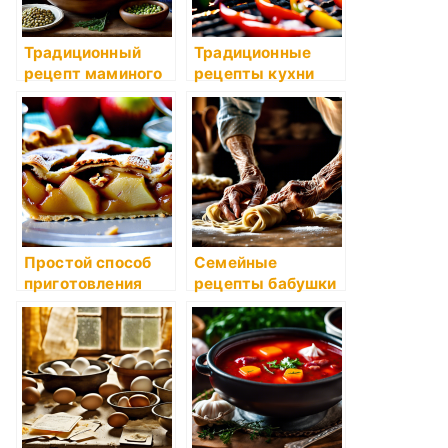
Традиционный
Традиционные
рецепт маминого
рецепты кухни
оливье
Кавказа: шашлык
и хачапури
Простой способ
Семейные
приготовления
рецепты бабушки
пирога с яблоками
Розы