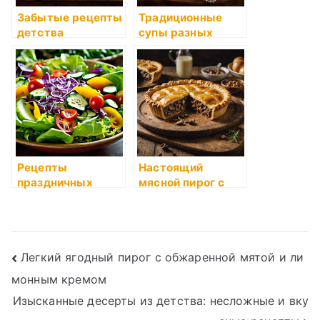
Забытые рецепты
Традиционные
детства
супы разных
народов мира:
борщ, фасолевый
и уха
Рецепты
Настоящий
праздничных
мясной пирог с
салатов на все
говядиной и
случаи жизни
грибами
Навигация
Легкий ягодный пирог с обжаренной мятой и ли
монным кремом
по
Изысканные десерты из детства: несложные и вку
записям