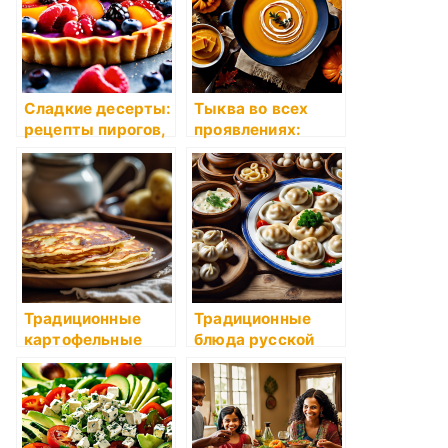
Сладкие десерты:
Тыква во всех
рецепты пирогов,
проявлениях:
пудингов и
рецепты супов,
запеканок на
запеканок,
основе сезонных
пирогов и
фруктов
десертов с
тыквой
Традиционные
Традиционные
картофельные
блюда русской
драники по-
кухни: пельмени и
деревенски
блины