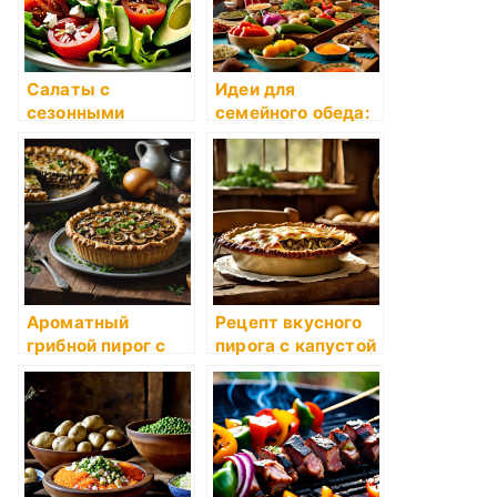
Салаты с
Идеи для
сезонными
семейного обеда:
овощами: сытные
приемы
и вкусные
приготовления
варианты для
пищи для всей
легкого ужина
семьи
Ароматный
Рецепт вкусного
грибной пирог с
пирога с капустой
луком и
и грибами
петрушкой