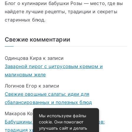
Блог о кулинарии бабушки Розы — место, где вы
найдете лучшие рецепты, традиции и секреты
старинных блюд.
Свежие комментарии
Одинцова Кира
к записи
Заварной пирог с цитрусовым кремом и
малиновым желе
Логинов Егор
к записи
Свежие овощные салаты: идеи для
сбалансированных и полезных блюд
Макаров Корней
к записи
Мы используем файлы
Бабушкины рецепты варенья и компотов:
cookie. Они помогают
улучшать сайт и делать
традиция хранения лета в банках