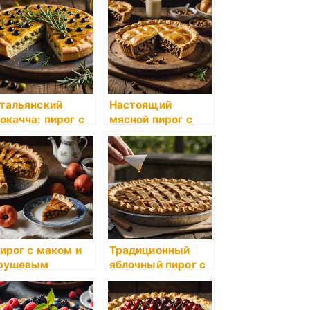
уком
сыром
тальянский
Настоящий
окачча: пирог с
мясной пирог с
ливками и
говядиной и
озмарином
грибами
ирог с маком и
Традиционный
рушевым
яблочный пирог с
овидлом по
корочкой, как у
таринному
бабушки
ецепту