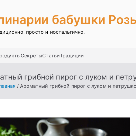
улинарии бабушки Роз
адиционно, просто и ностальгично.
продукты
Секреты
Статьи
Традиции
атный грибной пирог с луком и петр
лавная
Ароматный грибной пирог с луком и петрушк