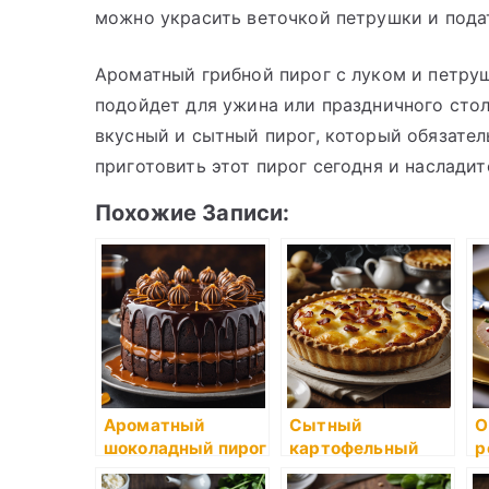
можно украсить веточкой петрушки и подат
Ароматный грибной пирог с луком и петру
подойдет для ужина или праздничного стол
вкусный и сытный пирог, который обязател
приготовить этот пирог сегодня и наслади
Похожие Записи:
Ароматный
Сытный
О
шоколадный пирог
картофельный
р
с карамельной
пирог с беконом и
п