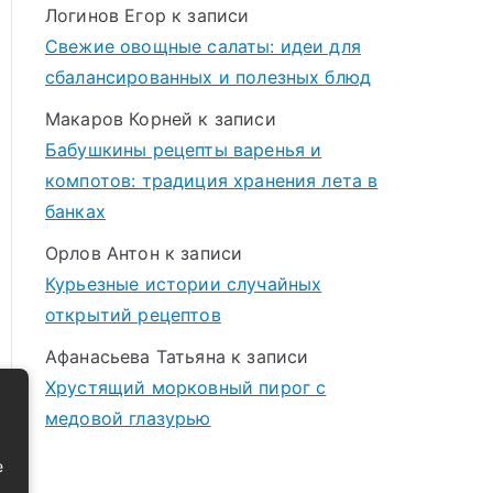
Логинов Егор
к записи
Свежие овощные салаты: идеи для
сбалансированных и полезных блюд
Макаров Корней
к записи
Бабушкины рецепты варенья и
компотов: традиция хранения лета в
банках
Орлов Антон
к записи
Курьезные истории случайных
открытий рецептов
Афанасьева Татьяна
к записи
Хрустящий морковный пирог с
медовой глазурью
е