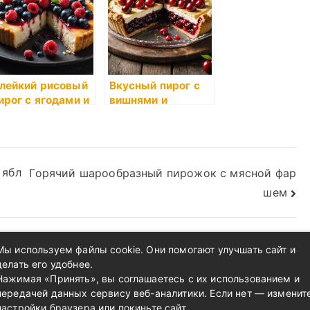
лейкий рисовый
Вкусный пирог с
ирог с ягодами и
вишнями и
анильной
сливочным
лазурью
кремом
 ябл
Горячий шарообразный пирожок с мясной фар
шем
Мы используем файлы cookie. Они помогают улучшать сайт и
делать его удобнее.
Нажимая «Принять», вы соглашаетесь с их использованием и
передачей данных сервису веб-аналитики. Если нет — изменит
настройки браузера или покиньте сайт.