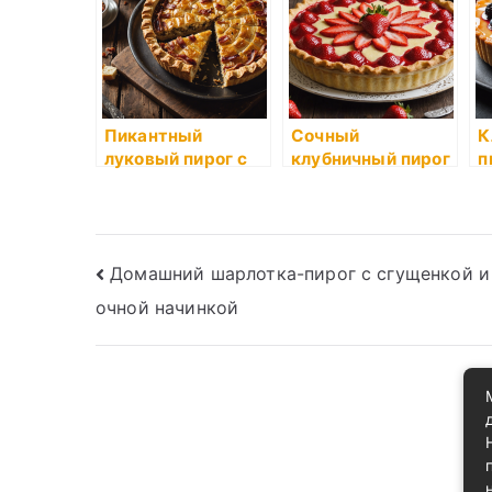
Пикантный
Сочный
К
луковый пирог с
клубничный пирог
п
грудинкой и
с воздушным
в
сыром
заварным кремом
г
Навигация
Домашний шарлотка-пирог с сгущенкой и
очной начинкой
по
записям