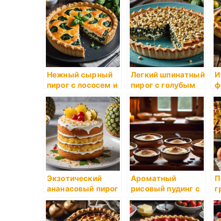
начинкой
сыром: рецепт от
л
бабушки Розы
Нежный сырный
Легкий шпинатный
И
пирог с лососем и
пирог с голубым
ф
шпинатом
сыром и орехами
о
р
Экзотический
Ароматный
П
ананасовый пирог
рисовый пудинг с
г
с кокосовой
ванилью и
п
стружкой
корицей
с
р