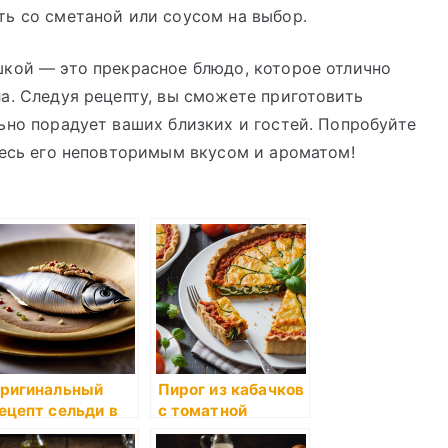
ь со сметаной или соусом на выбор.
шкой — это прекрасное блюдо, которое отлично
а. Следуя рецепту, вы сможете приготовить
ьно порадует ваших близких и гостей. Попробуйте
тесь его неповторимым вкусом и ароматом!
ригинальный
Пирог из кабачков
ецепт сельди в
с томатной
есочном тесте с
подливкой и