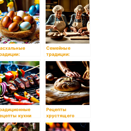
ирога: традиции
секреты бабушки
ухни на свадьбу
Розы
асхальные
Семейные
радиции:
традиции:
асхальные
бабушкины
уличи и крашенки
рецепты тортов
на день рождения
радиционные
Рецепты
ецепты кухни
хрустящего
авказа: шашлык
домашнего хлеба
 хачапури