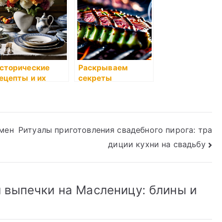
сторические
Раскрываем
ецепты и их
секреты
овые толкования
идеального
жареного мяса
или рыбы
ьмен
Ритуалы приготовления свадебного пирога: тра
диции кухни на свадьбу
 выпечки на Масленицу: блины и