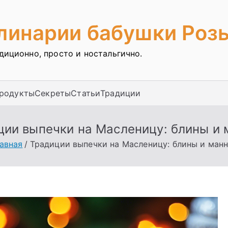
улинарии бабушки Роз
адиционно, просто и ностальгично.
продукты
Секреты
Статьи
Традиции
ции выпечки на Масленицу: блины и 
авная
Традиции выпечки на Масленицу: блины и ман