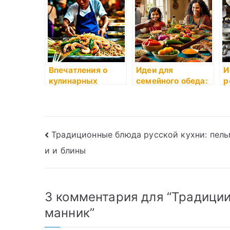
Впечатления о
Идеи для
И
кулинарных
семейного обеда:
р
традициях разных
приемы
н
стран
приготовления
пищи для всей
семьи
Навигация
Традиционные блюда русской кухни: пел
и и блины
по
записям
3 комментария для “
Традиции
манник
”