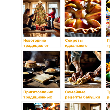
блины
маслом
п
к
Новогодние
Секреты
П
традиции: от
идеального
т
предновогодней
выпечки:
п
уборки до
расскажем о
к
приготовления
тонкостях и
оливье
секретах
пекарства
Приготовление
Семейные
Т
традиционных
рецепты бабушки
р
блинчиков
Розы
К
и