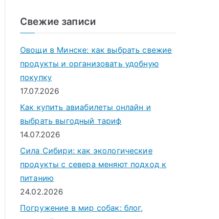
о
и
Свежие записи
с
к
Овощи в Минске: как выбрать свежие
д
продукты и организовать удобную
л
покупку
я
17.07.2026
:
Как купить авиабилеты онлайн и
выбрать выгодный тариф
14.07.2026
Сила Сибири: как экологические
продукты с севера меняют подход к
питанию
24.02.2026
Погружение в мир собак: блог,