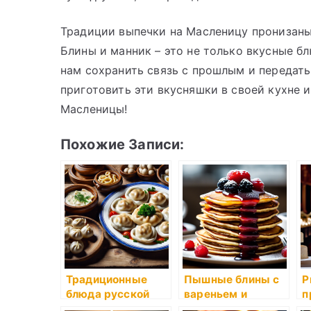
Традиции выпечки на Масленицу пронизаны
Блины и манник – это не только вкусные б
нам сохранить связь с прошлым и передат
приготовить эти вкусняшки в своей кухне
Масленицы!
Похожие Записи:
Традиционные
Пышные блины с
Р
блюда русской
вареньем и
п
кухни: пельмени и
сливочным
с