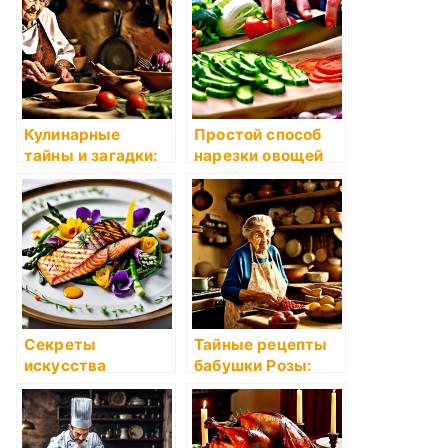
питания в
рассказах
бабушки Розы
Кулинарные
Простой способ
тайны и загадки:
нарезки овощей
магия вкуса от
для салата
бабушки Розы
Секреты
Тайные рецепты
искусства
бабушки Розы:
украшения блюд:
семейное
простые приемы и
наследие вкусов и
идеи
ароматов