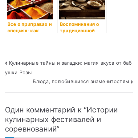
Все о приправах и
Воспоминания о
специях: как
традиционной
правильно
кухне прошлого
подбирать и
сочетать
Навигация
Кулинарные тайны и загадки: магия вкуса от баб
ушки Розы
по
Блюда, полюбившиеся знаменитостям
записям
Один комментарий к “
Истории
кулинарных фестивалей и
соревнований
”