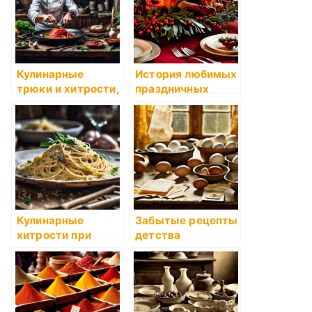
Кулинарные
История любимых
трюки и хитрости,
праздничных
которые помогут
блюд
вам стать
настоящим
мастером
Кулинарные
Забытые рецепты
хитрости при
детства
приготовлении
самых
популярных блюд