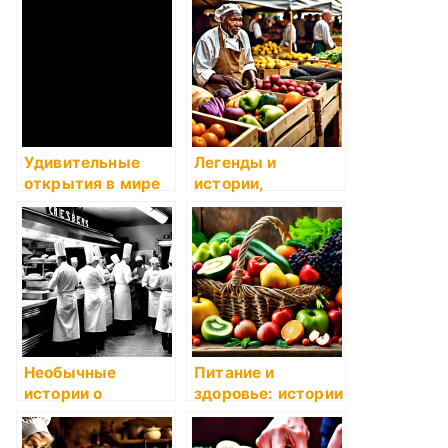
стран
прошлого
Удивительные
Легенды и
открытия в мире
истории,
кулинарии
связанные с едой
Необычные
Питание и
истории о
здоровье: истории
создании
о важности
известных блюд
правильного