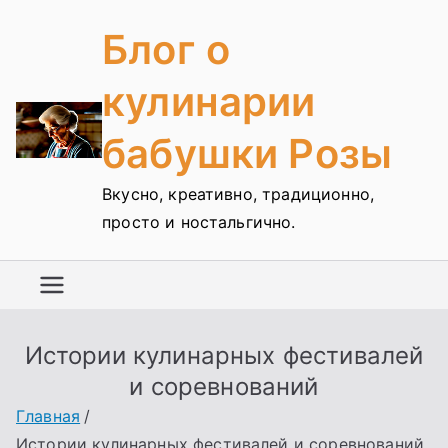
Перейти
Блог о
к
содержимому
кулинарии
бабушки Розы
Вкусно, креативно, традиционно,
просто и ностальгично.
Истории кулинарных фестивалей
и соревнований
Главная
Истории кулинарных фестивалей и соревнований