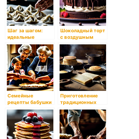
Шаг за шагом:
Шоколадный торт
идеальные
с воздушным
пельмени
кремом и ягодами
Семейные
Приготовление
рецепты бабушки
традиционных
Розы: вкусное
блинчиков
наследие,
которым нужно
поделиться