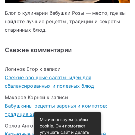
Блог о кулинарии бабушки Розы — место, где вы
найдете лучшие рецепты, традиции и секреты
старинных блюд.
Свежие комментарии
Логинов Егор
к записи
Свежие овощные салаты: идеи для
сбалансированных и полезных блюд
Макаров Корней
к записи
Бабушкины рецепты варенья и компотов:
традиция хранения лета в банках
Мы используем файлы
Орлов Антон
к записи
cookie. Они помогают
улучшать сайт и делать
Курьезные истории случайных открытий