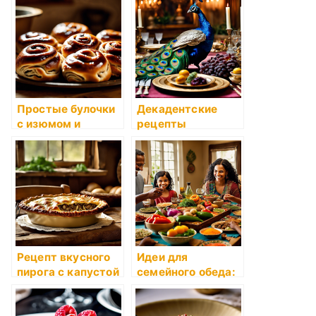
Простые булочки
Декадентские
с изюмом и
рецепты
корицей
исторических
эпох
Рецепт вкусного
Идеи для
пирога с капустой
семейного обеда:
и грибами
приемы
приготовления