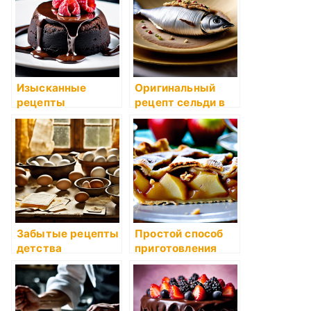
пищи для всей
семьи
Изысканные
Оригинальный
рецепты
рецепт сельди в
приготовления
песочном тесте с
десертов
луком
Забытые рецепты
Простой способ
детства
приготовления
пирога с яблоками