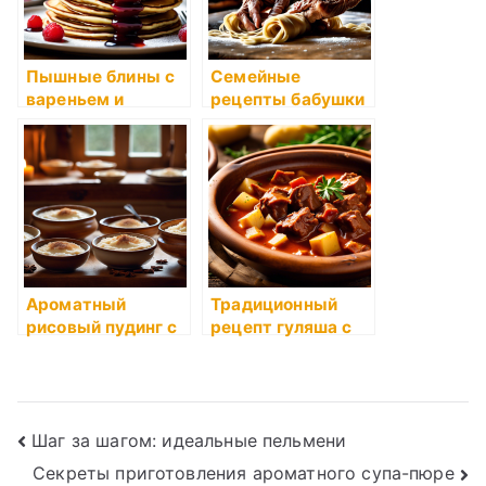
Пышные блины с
Семейные
вареньем и
рецепты бабушки
сливочным
Розы
маслом
Ароматный
Традиционный
рисовый пудинг с
рецепт гуляша с
ванилью и
мясом и
корицей
картофелем
Навигация
Шаг за шагом: идеальные пельмени
Секреты приготовления ароматного супа-пюре