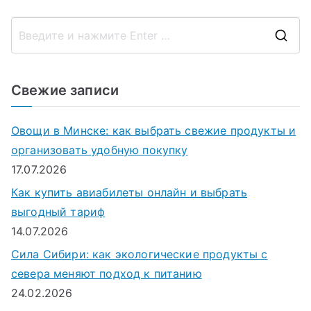
по
записям
П
о
и
Свежие записи
с
к
Овощи в Минске: как выбрать свежие продукты и
д
организовать удобную покупку
л
17.07.2026
я
Как купить авиабилеты онлайн и выбрать
:
выгодный тариф
14.07.2026
Сила Сибири: как экологические продукты с
севера меняют подход к питанию
24.02.2026