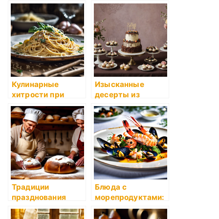
далекого
рыбных блюд:
прошлого
жареная форель и
селедка под
шубой
Кулинарные
Изысканные
хитрости при
десерты из
приготовлении
детства:
самых
несложные и
популярных блюд
вкусные рецепты
Традиции
Блюда с
празднования
морепродуктами:
рождества:
рецепты
рецепты куличей
сезонных блюд с