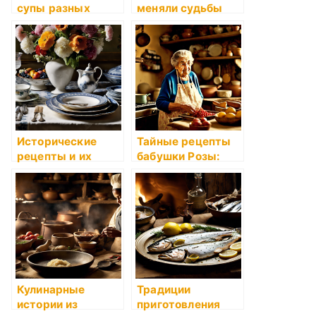
супы разных
меняли судьбы
народов мира:
борщ, фасолевый
и уха
Исторические
Тайные рецепты
рецепты и их
бабушки Розы:
новые толкования
семейное
наследие вкусов и
ароматов
Кулинарные
Традиции
истории из
приготовления