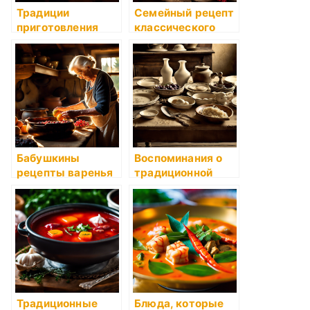
Традиции
Семейный рецепт
приготовления
классического
вкусного борща:
борща
секреты бабушки
Розы
Бабушкины
Воспоминания о
рецепты варенья
традиционной
и компотов:
кухне прошлого
традиция
хранения лета в
банках
Традиционные
Блюда, которые