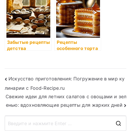
и кутей
использованием
рыбы, креветок и
мидий
Забытые рецепты
Рецепты
детства
особенного торта
Медовик
Навигация
Искусство приготовления: Погружение в мир ку
линарии с Food-Recipe.ru
по
Свежие идеи для летних салатов с овощами и зел
записям
енью: вдохновляющие рецепты для жарких дней
П