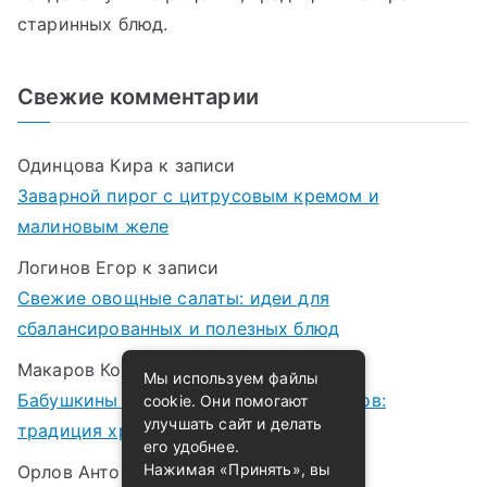
старинных блюд.
Свежие комментарии
Одинцова Кира
к записи
Заварной пирог с цитрусовым кремом и
малиновым желе
Логинов Егор
к записи
Свежие овощные салаты: идеи для
сбалансированных и полезных блюд
Макаров Корней
к записи
Мы используем файлы
Бабушкины рецепты варенья и компотов:
cookie. Они помогают
улучшать сайт и делать
традиция хранения лета в банках
его удобнее.
Нажимая «Принять», вы
Орлов Антон
к записи