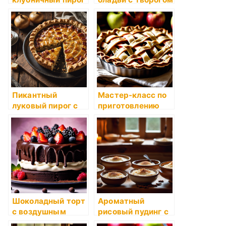
с воздушным
и ягодами
заварным кремом
Пикантный
Мастер-класс по
луковый пирог с
приготовлению
грудинкой и
яблочного пирога
сыром
Шоколадный торт
Ароматный
с воздушным
рисовый пудинг с
кремом и ягодами
ванилью и