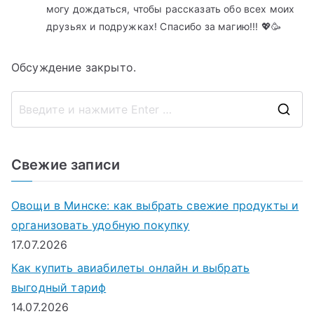
могу дождаться, чтобы рассказать обо всех моих
друзьях и подружках! Спасибо за магию!!! 💖🥳
Обсуждение закрыто.
П
о
и
Свежие записи
с
к
Овощи в Минске: как выбрать свежие продукты и
д
организовать удобную покупку
л
17.07.2026
я
Как купить авиабилеты онлайн и выбрать
:
выгодный тариф
14.07.2026