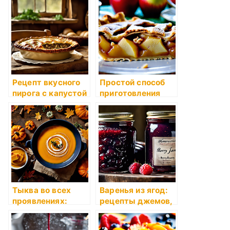
корицей
Рецепт вкусного
Простой способ
пирога с капустой
приготовления
и грибами
пирога с яблоками
Тыква во всех
Варенья из ягод:
проявлениях:
рецепты джемов,
рецепты супов,
повидла и варенья
запеканок,
из сезонных ягод