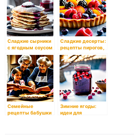
пирогов и
десертов с
тыквой
Сладкие сырники
Сладкие десерты:
с ягодным соусом
рецепты пирогов,
пудингов и
запеканок на
основе сезонных
фруктов
Семейные
Зимние ягоды:
рецепты бабушки
идеи для
Розы: вкусное
приготовления
наследие,
варенья, компотов
которым нужно
и десертов
поделиться