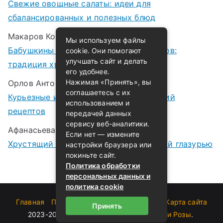
Свежие овощные салаты: идеи для
сбалансированных и полезных блюд
Макаров Корней
к записи
Мы используем файлы
Бабушкины рецепты варенья и компотов:
cookie. Они помогают
улучшать сайт и делать
традиция хранения лета в банках
его удобнее.
Нажимая «Принять», вы
Орлов Антон
к записи
соглашаетесь с их
Курьезные истории случайных открытий
использованием и
рецептов
передачей данных
сервису веб-аналитики.
Афанасьева Татьяна
к записи
Если нет — измените
Хрустящий морковный пирог с медовой глазурью
настройки браузера или
покиньте сайт.
Политика обработки
персональных данных и
политика cookie
Главная
Пользовательское соглашение
Карта сайта
Принять
2023-2026 (c)
Блог о кулинарии бабушки Розы
.