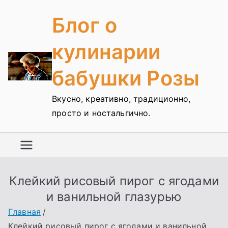
Перейти
Блог о
к
содержимому
кулинарии
бабушки Розы
Вкусно, креативно, традиционно,
просто и ностальгично.
Клейкий рисовый пирог с ягодами
и ванильной глазурью
Главная
Клейкий рисовый пирог с ягодами и ванильной