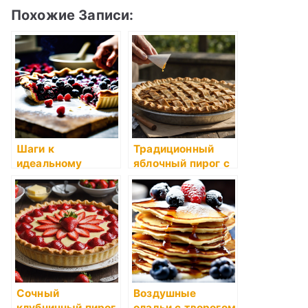
Похожие Записи:
Шаги к
Традиционный
идеальному
яблочный пирог с
домашнему
корочкой, как у
пирогу с ягодами
бабушки
Сочный
Воздушные
клубничный пирог
оладьи с творогом