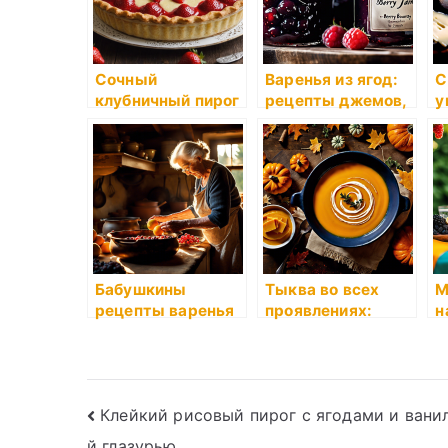
Сочный
Варенья из ягод:
С
клубничный пирог
рецепты джемов,
у
с воздушным
повидла и варенья
с
заварным кремом
из сезонных ягод
с
с
Бабушкины
Тыква во всех
М
рецепты варенья
проявлениях:
н
и компотов:
рецепты супов,
я
традиция
запеканок,
д
хранения лета в
пирогов и
ж
банках
десертов с
Навигация
Клейкий рисовый пирог с ягодами и вани
тыквой
й глазурью