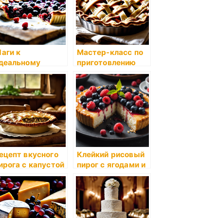
аги к
Мастер-класс по
деальному
приготовлению
омашнему
яблочного пирога
ирогу с ягодами
ецепт вкусного
Клейкий рисовый
ирога с капустой
пирог с ягодами и
 грибами
ванильной
глазурью