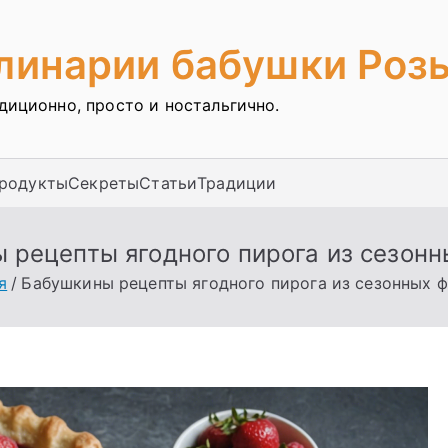
улинарии бабушки Роз
адиционно, просто и ностальгично.
продукты
Секреты
Статьи
Традиции
 рецепты ягодного пирога из сезонн
я
Бабушкины рецепты ягодного пирога из сезонных 