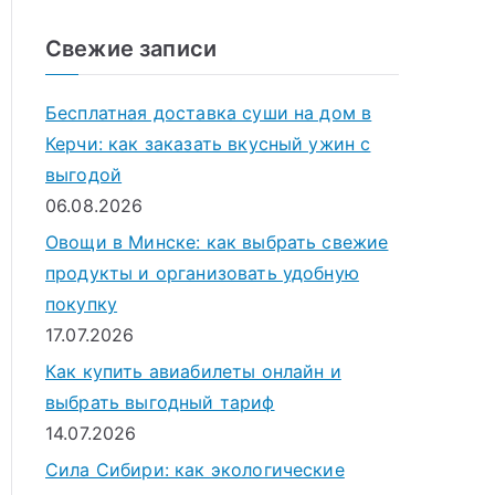
о
и
Свежие записи
с
к
Бесплатная доставка суши на дом в
д
Керчи: как заказать вкусный ужин с
л
выгодой
я
06.08.2026
:
Овощи в Минске: как выбрать свежие
продукты и организовать удобную
покупку
17.07.2026
Как купить авиабилеты онлайн и
выбрать выгодный тариф
14.07.2026
Сила Сибири: как экологические