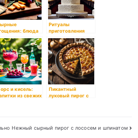
ырные
Ритуалы
гощения: блюда
приготовления
 использованием
свадебного
езонных сортов
пирога: традиции
ыра
кухни на свадьбу
орс и кисель:
Пикантный
апитки из свежих
луковый пирог с
год и фруктов
грудинкой и
ля охлаждения в
сыром
ару
льно
Нежный сырный пирог с лососем и шпинатом