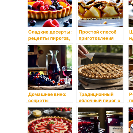
Сладкие десерты:
Простой способ
Ш
рецепты пирогов,
приготовления
и
пудингов и
пирога с яблоками
д
запеканок на
п
основе сезонных
фруктов
Домашнее вино:
Традиционный
Р
секреты
яблочный пирог с
п
приготовления
корочкой, как у
и
виноградного или
бабушки
ягодного вина из
сезонных
продуктов