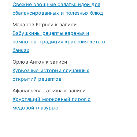
Свежие овощные салаты: идеи для
сбалансированных и полезных блюд
Макаров Корней
к записи
Бабушкины рецепты варенья и
компотов: традиция хранения лета в
банках
Орлов Антон
к записи
Курьезные истории случайных
открытий рецептов
Афанасьева Татьяна
к записи
Хрустящий морковный пирог с
медовой глазурью