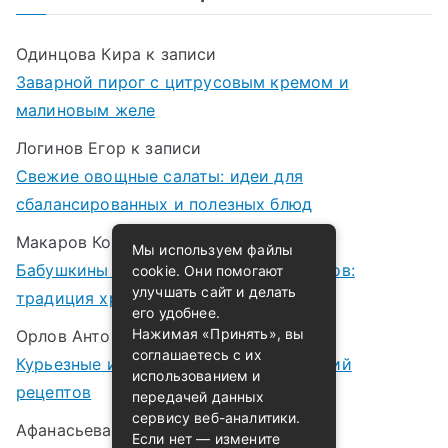
Одинцова Кира
к записи
Заварной пирог с цитрусовым кремом и
малиновым желе
Логинов Егор
к записи
Свежие овощные салаты: идеи для
сбалансированных и полезных блюд
Макаров Корней
к записи
Мы используем файлы
Бабушкины рецепты варенья и компотов:
cookie. Они помогают
улучшать сайт и делать
традиция хранения лета в банках
его удобнее.
Нажимая «Принять», вы
Орлов Антон
к записи
соглашаетесь с их
Курьезные истории случайных открытий
использованием и
рецептов
передачей данных
сервису веб-аналитики.
Афанасьева Татьяна
к записи
Если нет — измените