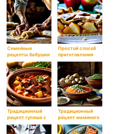
блины
Семейные
Простой способ
рецепты бабушки
приготовления
Розы
пирога с яблоками
Традиционный
Традиционный
рецепт гуляша с
рецепт маминого
мясом и
оливье
картофелем