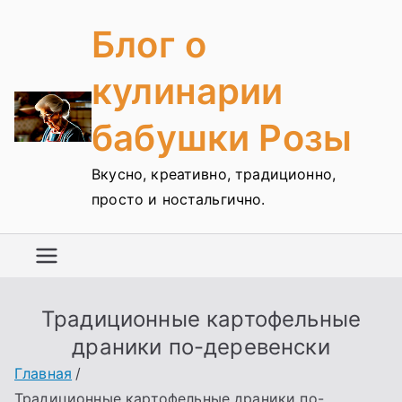
Перейти
Блог о
к
содержимому
кулинарии
бабушки Розы
Вкусно, креативно, традиционно,
просто и ностальгично.
Традиционные картофельные
драники по-деревенски
Главная
Традиционные картофельные драники по-