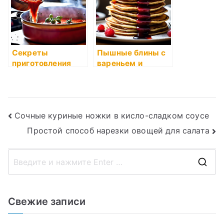
Секреты
Пышные блины с
приготовления
вареньем и
ароматного
сливочным
томатного соуса
маслом
Навигация
Сочные куриные ножки в кисло-сладком соусе
Простой способ нарезки овощей для салата
по
записям
П
о
и
Свежие записи
с