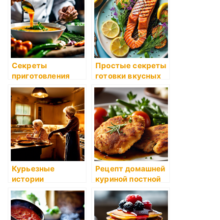
Секреты
Простые секреты
приготовления
готовки вкусных
ароматного супа-
обедов на каждый
пюре
день
Курьезные
Рецепт домашней
истории
куриной постной
случайных
котлеты
открытий
рецептов