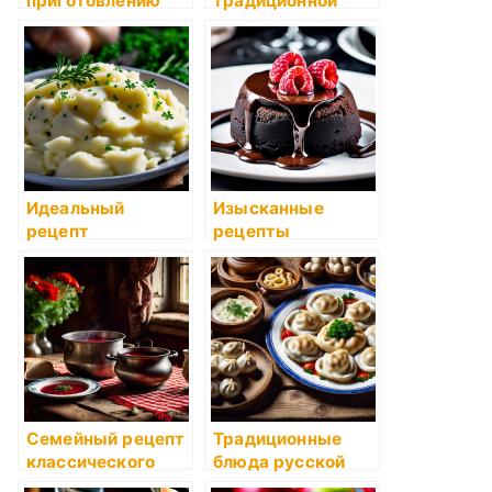
приготовлению
традиционной
картофельных
кухне прошлого
драников
Идеальный
Изысканные
рецепт
рецепты
картофельного
приготовления
пюре
десертов
Семейный рецепт
Традиционные
классического
блюда русской
борща
кухни: пельмени и