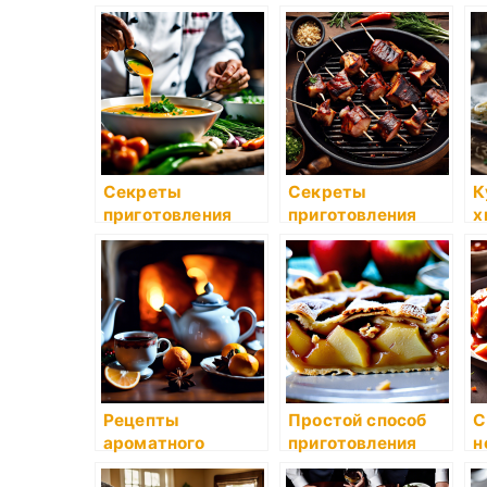
Секреты
Секреты
К
приготовления
приготовления
х
ароматного супа-
пикантных
п
пюре
маринадов для
с
шашлыка
п
Рецепты
Простой способ
С
ароматного
приготовления
н
глинтвейна для
пирога с яблоками
с