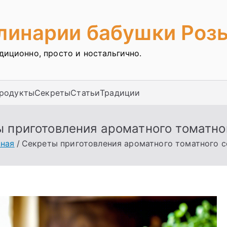
улинарии бабушки Роз
адиционно, просто и ностальгично.
продукты
Секреты
Статьи
Традиции
 приготовления ароматного томатно
вная
Секреты приготовления ароматного томатного с