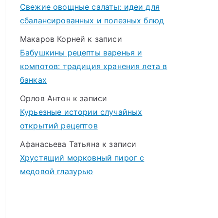
Свежие овощные салаты: идеи для
сбалансированных и полезных блюд
Макаров Корней
к записи
Бабушкины рецепты варенья и
компотов: традиция хранения лета в
банках
Орлов Антон
к записи
Курьезные истории случайных
открытий рецептов
Афанасьева Татьяна
к записи
Хрустящий морковный пирог с
медовой глазурью