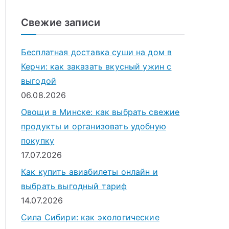
о
и
Свежие записи
с
к
Бесплатная доставка суши на дом в
д
Керчи: как заказать вкусный ужин с
л
выгодой
я
06.08.2026
:
Овощи в Минске: как выбрать свежие
продукты и организовать удобную
покупку
17.07.2026
Как купить авиабилеты онлайн и
выбрать выгодный тариф
14.07.2026
Сила Сибири: как экологические