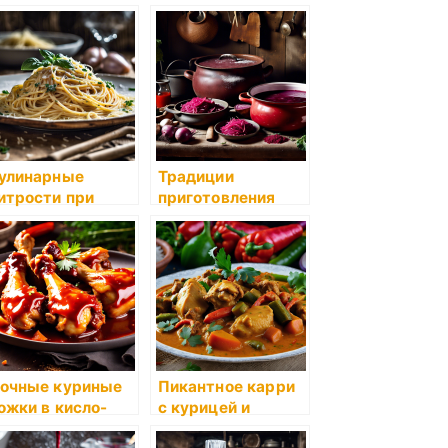
улинарные
Традиции
итрости при
приготовления
риготовлении
вкусного борща:
амых
секреты бабушки
опулярных блюд
Розы
очные куриные
Пикантное карри
ожки в кисло-
с курицей и
ладком соусе
овощами