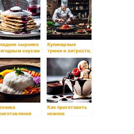
ладкие сырники
Кулинарные
 ягодным соусом
трюки и хитрости,
которые помогут
вам стать
настоящим
мастером
ехника
Как приготовить
риготовления
нежное
деального риса с
мороженое в
вощами
домашних
условиях: