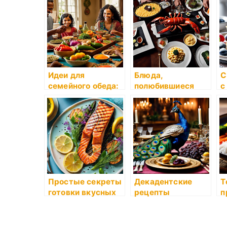
зимних вечеров
Идеи для
Блюда,
С
семейного обеда:
полюбившиеся
с
приемы
знаменитостям
приготовления
пищи для всей
семьи
Простые секреты
Декадентские
Т
готовки вкусных
рецепты
п
обедов на каждый
исторических
и
день
эпох
о