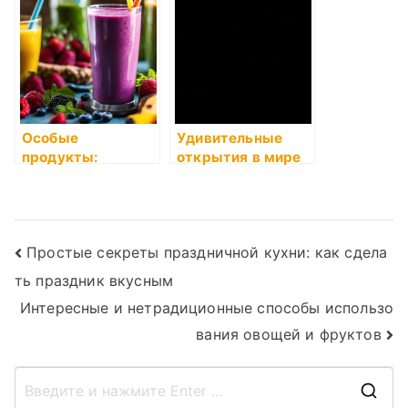
руку
подбирать и
сочетать
Особые
Удивительные
продукты:
открытия в мире
полезные
кулинарии
свойства и
специальные
рецепты
Навигация
Простые секреты праздничной кухни: как сдела
ть праздник вкусным
по
Интересные и нетрадиционные способы использо
записям
вания овощей и фруктов
П