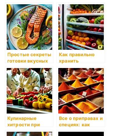
украшения блюд:
выпечки:
простые приемы и
расскажем о
идеи
тонкостях и
секретах
пекарства
Простые секреты
Как правильно
готовки вкусных
хранить
обедов на каждый
продукты, чтобы
день
они дольше
оставались
свежими и
вкусными
Кулинарные
Все о приправах и
хитрости при
специях: как
готовке на скорую
правильно