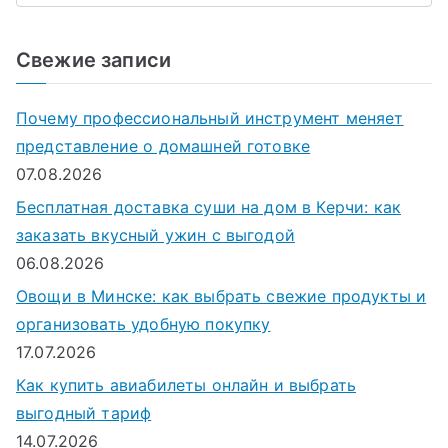
о
и
Свежие записи
с
к
Почему профессиональный инструмент меняет
д
представление о домашней готовке
л
07.08.2026
я
Бесплатная доставка суши на дом в Керчи: как
:
заказать вкусный ужин с выгодой
06.08.2026
Овощи в Минске: как выбрать свежие продукты и
организовать удобную покупку
17.07.2026
Как купить авиабилеты онлайн и выбрать
выгодный тариф
14.07.2026