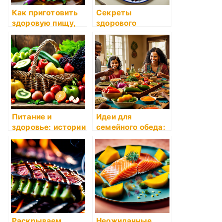
Как приготовить
Секреты
здоровую пищу,
здорового
не теряя вкуса и
питания: как
аромата
правильно
составить рацион
Питание и
Идеи для
здоровье: истории
семейного обеда:
о важности
приемы
правильного
приготовления
питания в
пищи для всей
рассказах
семьи
бабушки Розы
Раскрываем
Неожиданные