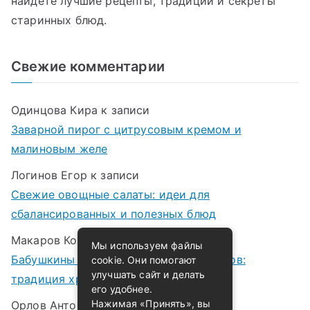
найдете лучшие рецепты, традиции и секреты
старинных блюд.
Свежие комментарии
Одинцова Кира
к записи
Заварной пирог с цитрусовым кремом и
малиновым желе
Логинов Егор
к записи
Свежие овощные салаты: идеи для
сбалансированных и полезных блюд
Макаров Корней
к записи
Мы используем файлы
Бабушкины рецепты варенья и компотов:
cookie. Они помогают
улучшать сайт и делать
традиция хранения лета в банках
его удобнее.
Нажимая «Принять», вы
Орлов Антон
к записи