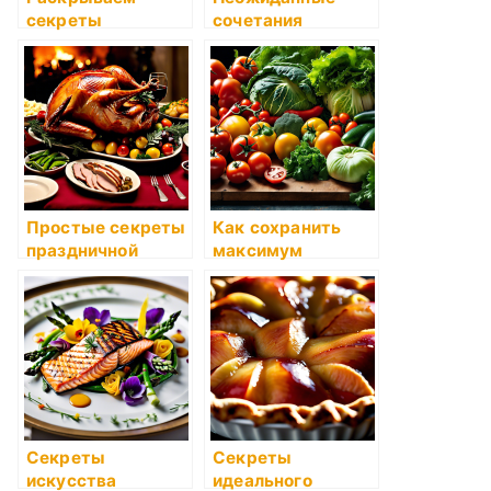
секреты
сочетания
идеального
продуктов:
жареного мяса
секреты
или рыбы
гастрономических
открытий
Простые секреты
Как сохранить
праздничной
максимум
кухни: как
питательных
сделать праздник
веществ при
вкусным
приготовлении
Секреты
Секреты
искусства
идеального