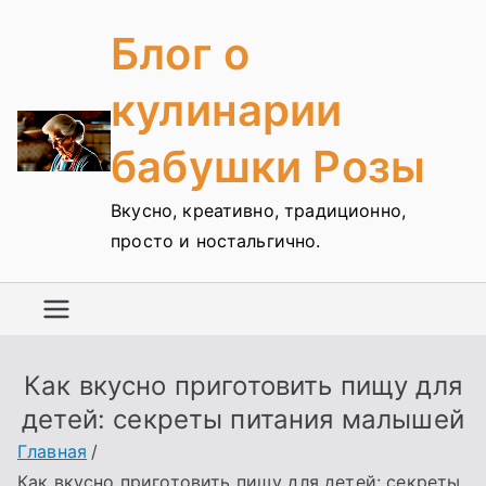
Перейти
Блог о
к
содержимому
кулинарии
бабушки Розы
Вкусно, креативно, традиционно,
просто и ностальгично.
Как вкусно приготовить пищу для
детей: секреты питания малышей
Главная
Как вкусно приготовить пищу для детей: секреты