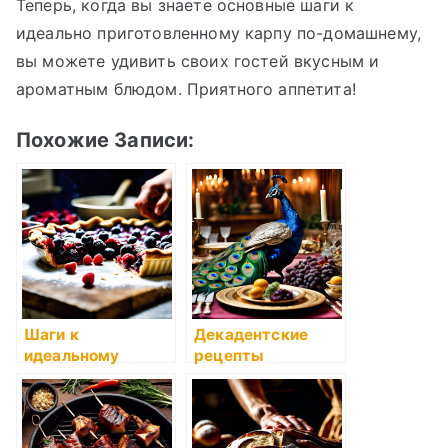
Теперь, когда вы знаете основные шаги к
идеально приготовленному карпу по-домашнему,
вы можете удивить своих гостей вкусным и
ароматным блюдом. Приятного аппетита!
Похожие Записи:
Шаги к
Декадентские
идеальному
рецепты
домашнему
исторических
пирогу с ягодами
эпох