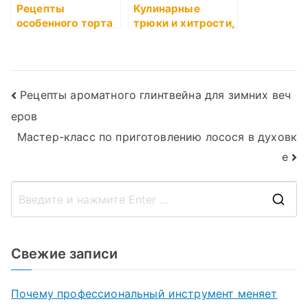
Рецепты
Кулинарные
особенного торта
трюки и хитрости,
Медовик
которые помогут
вам стать
настоящим
мастером
Навигация
Рецепты ароматного глинтвейна для зимних веч
еров
по
Мастер-класс по приготовлению лосося в духовк
записям
е
П
о
и
Свежие записи
с
к
Почему профессиональный инструмент меняет
д