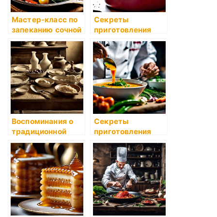
Мастер-класс по
Секреты
запеканию сочной
приготовления
говяжьей рульки
ароматного
томатного соуса
Воспоминания о
Секреты
традиционной
приготовления
кухне прошлого
ароматного супа-
пюре