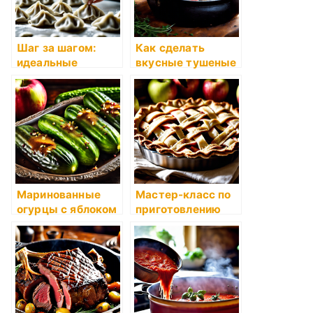
Шаг за шагом:
Как сделать
идеальные
вкусные тушеные
пельмени
овощи с мясом
Маринованные
Мастер-класс по
огурцы с яблоком
приготовлению
и душистыми
яблочного пирога
пряностями