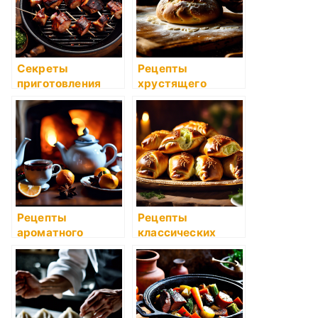
Секреты
Рецепты
приготовления
хрустящего
пикантных
домашнего хлеба
маринадов для
шашлыка
Рецепты
Рецепты
ароматного
классических
глинтвейна для
русских пирожков
зимних вечеров
с капустой