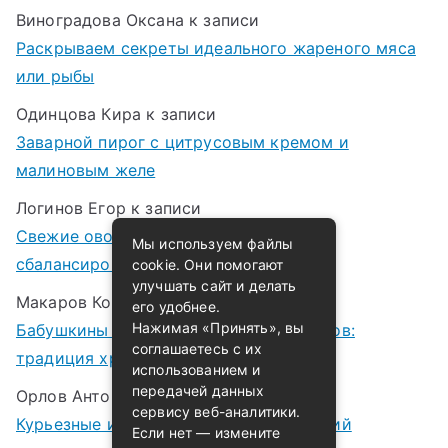
Виноградова Оксана
к записи
Раскрываем секреты идеального жареного мяса
или рыбы
Одинцова Кира
к записи
Заварной пирог с цитрусовым кремом и
малиновым желе
Логинов Егор
к записи
Свежие овощные салаты: идеи для
Мы используем файлы
сбалансированных и полезных блюд
cookie. Они помогают
улучшать сайт и делать
Макаров Корней
к записи
его удобнее.
Нажимая «Принять», вы
Бабушкины рецепты варенья и компотов:
соглашаетесь с их
традиция хранения лета в банках
использованием и
передачей данных
Орлов Антон
к записи
сервису веб-аналитики.
Курьезные истории случайных открытий
Если нет — измените