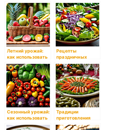
Летний урожай:
Рецепты
как использовать
праздничных
свежие овощи и
салатов на все
фрукты на
случаи жизни
пикнике и в
салатах
Сезонный урожай:
Традиции
как использовать
приготовления
свежие овощи и
праздничных