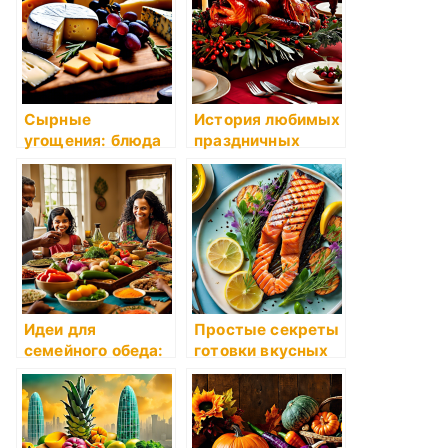
рецепты
шубой
Сырные
История любимых
угощения: блюда
праздничных
с использованием
блюд
сезонных сортов
сыра
Идеи для
Простые секреты
семейного обеда:
готовки вкусных
приемы
обедов на каждый
приготовления
день
пищи для всей
семьи