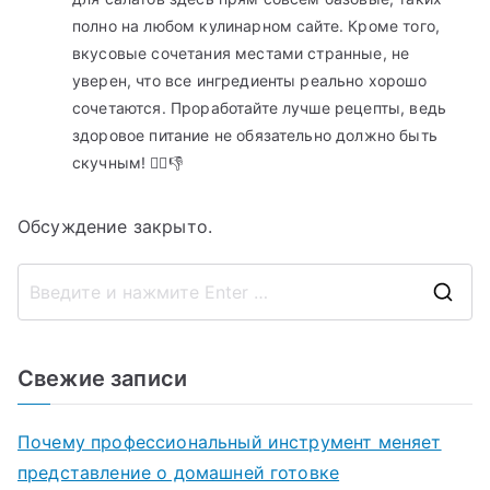
полно на любом кулинарном сайте. Кроме того,
вкусовые сочетания местами странные, не
уверен, что все ингредиенты реально хорошо
сочетаются. Проработайте лучше рецепты, ведь
здоровое питание не обязательно должно быть
скучным! 💁‍♂️👎
Обсуждение закрыто.
П
о
и
Свежие записи
с
к
Почему профессиональный инструмент меняет
д
представление о домашней готовке
л