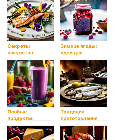
фрукты в
салатов: Оливье и
кулинарии
Шуба
Секреты
Зимние ягоды:
искусства
идеи для
украшения блюд:
приготовления
простые приемы и
варенья, компотов
идеи
и десертов
Особые
Традиции
продукты:
приготовления
полезные
рыбных блюд:
свойства и
жареная форель и
специальные
селедка под