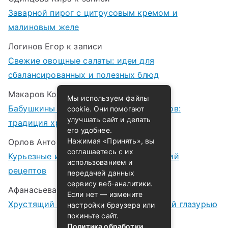
Заварной пирог с цитрусовым кремом и
малиновым желе
Логинов Егор
к записи
Свежие овощные салаты: идеи для
сбалансированных и полезных блюд
Макаров Корней
к записи
Мы используем файлы
Бабушкины рецепты варенья и компотов:
cookie. Они помогают
улучшать сайт и делать
традиция хранения лета в банках
его удобнее.
Нажимая «Принять», вы
Орлов Антон
к записи
соглашаетесь с их
Курьезные истории случайных открытий
использованием и
рецептов
передачей данных
сервису веб-аналитики.
Афанасьева Татьяна
к записи
Если нет — измените
Хрустящий морковный пирог с медовой глазурью
настройки браузера или
покиньте сайт.
Политика обработки