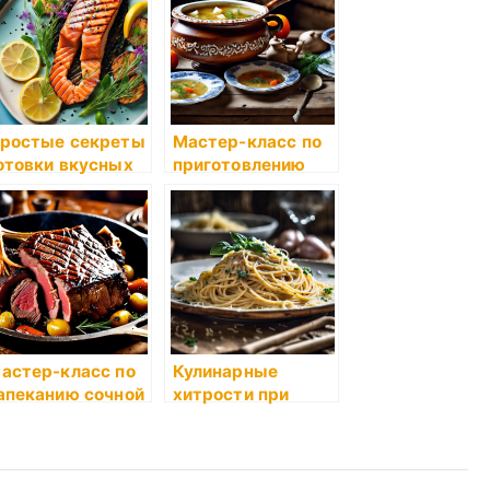
ранения лета в
приготовлении
анках
ростые секреты
Мастер-класс по
отовки вкусных
приготовлению
бедов на каждый
рассольника
ень
астер-класс по
Кулинарные
апеканию сочной
хитрости при
овяжьей рульки
приготовлении
самых
популярных блюд