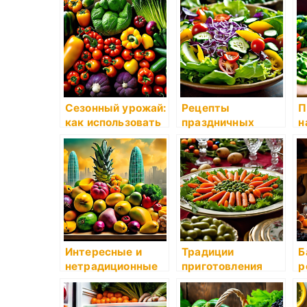
Сезонный урожай:
Рецепты
П
как использовать
праздничных
н
свежие овощи и
салатов на все
д
фрукты в
случаи жизни
кулинарии
Интересные и
Традиции
Б
нетрадиционные
приготовления
р
способы
праздничных
и
использования
салатов: Оливье и
т