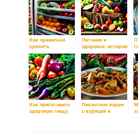
овощей и фруктов
Шуба
х
б
Как правильно
Питание и
П
хранить
здоровье: истории
г
продукты, чтобы
о важности
о
они дольше
правильного
д
оставались
питания в
свежими и
рассказах
вкусными
бабушки Розы
Как приготовить
Пикантное карри
М
здоровую пищу,
с курицей и
з
не теряя вкуса и
овощами
г
аромата