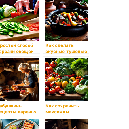
ростой способ
Как сделать
арезки овощей
вкусные тушеные
ля салата
овощи с мясом
абушкины
Как сохранить
ецепты варенья
максимум
 компотов:
питательных
радиция
веществ при