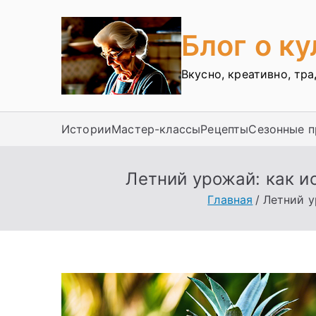
Перейти
к
Блог о к
содержимому
Вкусно, креативно, тр
Истории
Мастер-классы
Рецепты
Сезонные 
Летний урожай: как и
Главная
Летний у