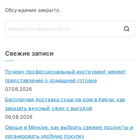
Обсуждение закрыто.
П
о
и
Свежие записи
с
к
Почему профессиональный инструмент меняет
д
представление о домашней готовке
л
07.08.2026
я
Бесплатная доставка суши на дом в Керчи: как
:
заказать вкусный ужин с выгодой
06.08.2026
Овощи в Минске: как выбрать свежие продукты и
организовать удобную покупку