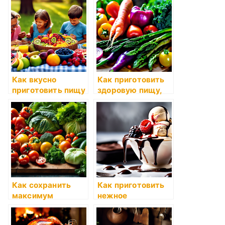
шоколада
свойства и
специальные
рецепты
Как вкусно
Как приготовить
приготовить пищу
здоровую пищу,
для детей:
не теряя вкуса и
секреты питания
аромата
малышей
Как сохранить
Как приготовить
максимум
нежное
питательных
мороженое в
веществ при
домашних