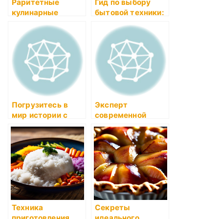
Раритетные
Гид по выбору
кулинарные
бытовой техники:
инструменты и их
советы и
история
рекомендации
Погрузитесь в
Эксперт
мир истории с
современной
«Мировая
техники: обзор
история»!
лучших
производителей и
достойных
моделей
Техника
Секреты
приготовления
идеального