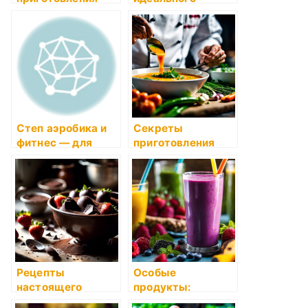
идеального риса с
выпечки:
овощами
расскажем о
тонкостях и
секретах
пекарства
Степ аэробика и
Секреты
фитнес — для
приготовления
каждого
ароматного супа-
пюре
Рецепты
Особые
настоящего
продукты:
домашнего
полезные