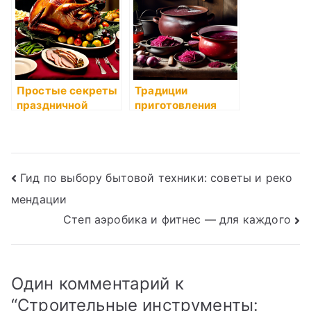
приготовлении
условиях:
секреты от
кулинарного блога
бабушки Розы
Простые секреты
Традиции
праздничной
приготовления
кухни: как
вкусного борща:
сделать праздник
секреты бабушки
вкусным
Розы
Навигация
Гид по выбору бытовой техники: советы и реко
мендации
по
Степ аэробика и фитнес — для каждого
записям
Один комментарий к
“
Строительные инструменты: